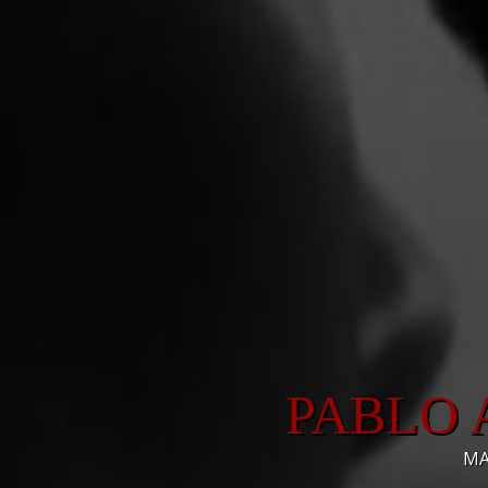
PABLO 
MA